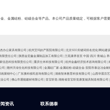
合金、金属硅粉、硅碳合金等产品。本公司产品质量稳定，可根据客户需
杰办公家具有限公司
|
杭州艾玛妇产医院有限公司
|
北京SEO关键词排名优化/网站建
有限责任公司
|
陕西金宏鑫金属制品加工有限公司
|
兰苑康养首页 中国·四川·青城山 养
家信息科技有限责任公司
|
重庆仕米科技有限公司
|
杭州金鑫经济技术咨询有限公司
|
公司
|
赣州天绿生化科技有限公司
|
金属硅厂家-金属硅粉-硅碳合金-安阳市泰达冶金
书画展销中心
|
广东澳科移民咨询有限公司
|
湖南智来教育科技有限公司
|
山西华晨百艺
实业公司
|
佛山市通能建材有限公司
|
音宝听觉-湖南省音宝听觉康复辅具制造有限公司
|
新闻资讯
联系德泰