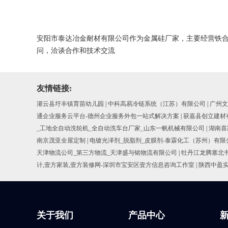
安阳市泰达冶金耐材有限公司作为金属硅厂家，主要经营铁
问，洽谈合作和技术交流
友情链接:
灌云县圩丰镇育苗幼儿园
|
中科高易冷链系统（江苏）有限公司
|
广州文
通企业服务云平台-德州企业服务外包一站式解决方案
|
获嘉县创立建材
_工地全自动洗轮机_全自动洗车台厂家_山东一帆机械有限公司
|
湖南喜
南京茂亚全屋定制
|
电镀光泽剂_脱脂剂_皮膜剂-泰霖化工（苏州）有限
天津物流公司_第三方物流_天津盛与铭物流有限公司
|
牡丹江龙腾塞北
计,壹方家装,壹方装修网-深圳市宝安区壹方信息咨询工作室
|
陕西中盈
关于我们
产品中心