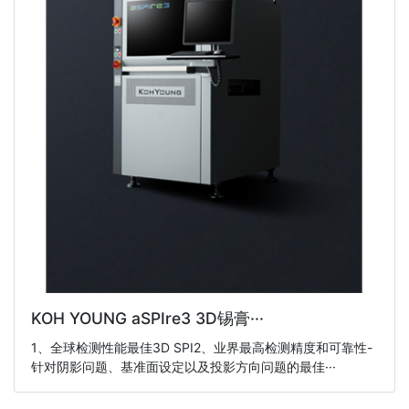
KOH YOUNG aSPIre3 3D锡膏···
1、全球检测性能最佳3D SPI2、业界最高检测精度和可靠性-
针对阴影问题、基准面设定以及投影方向问题的最佳···