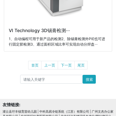
VI Technology 3D锡膏检测···
1、自动编程可用于新产品的检测2、除锡膏检测外PIE也可进
行固定胶检测3、通过面积区域比率可实现自动分焊盘···
首页
上一页
下一页
尾页
搜索
友情链接:
灌云县圩丰镇育苗幼儿园
|
中科高易冷链系统（江苏）有限公司
|
广州文杰办公家