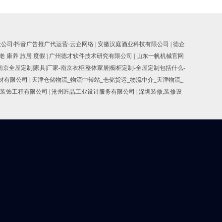
设公司/抖音广告推广代运营-云企网络
|
安徽汉庭酒业科技有限公司
|
德企
老 康养 旅居 度假
|
广州德才软件技术研究有限公司
|
山东一帆机械官网
南京全屋定制|家具|厂家-南京衣柜|整体家居|橱柜定制-全屋定制包括什么-
耐材有限公司
|
天津仓储物流_物流中转站_仓储货运_物流中介_天津物流_
装饰工程有限公司
|
沧州匠品工业设计服务有限公司
|
深圳装修,装修设