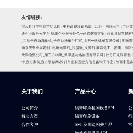
友情链接:
灌云县圩丰镇育苗幼儿园
|
中科高易冷链系统（江苏）有限公司
|
广州文
通企业服务云平台-德州企业服务外包一站式解决方案
|
获嘉县创立建材
_工地全自动洗轮机_全自动洗车台厂家_山东一帆机械有限公司
|
湖南喜
南京茂亚全屋定制
|
电镀光泽剂_脱脂剂_皮膜剂-泰霖化工（苏州）有限
天津物流公司_第三方物流_天津盛与铭物流有限公司
|
牡丹江龙腾塞北
计,壹方家装,壹方装修网-深圳市宝安区壹方信息咨询工作室
|
陕西中盈
关于我们
产品中心
公司简介
锡膏印刷检测设备SPI
公
解决方案
锡膏印刷设备
行
合作客户
SMT及周边相关产品
常
光学检测设备AOI