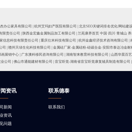
杰办公家具有限公司
|
杭州艾玛妇产医院有限公司
|
北京SEO关键词排名优化/网站建
有限责任公司
|
陕西金宏鑫金属制品加工有限公司
|
兰苑康养首页 中国·四川·青城山 养
家信息科技有限责任公司
|
重庆仕米科技有限公司
|
杭州金鑫经济技术咨询有限公司
|
公司
|
赣州天绿生化科技有限公司
|
金属硅厂家-金属硅粉-硅碳合金-安阳市泰达冶金
书画展销中心
|
广东澳科移民咨询有限公司
|
湖南智来教育科技有限公司
|
山西华晨百艺
实业公司
|
佛山市通能建材有限公司
|
音宝听觉-湖南省音宝听觉康复辅具制造有限公司
|
新闻资讯
联系德泰
司新闻
联系我们
业资讯
见问题