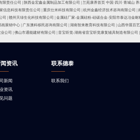
有限责任公司
|
陕西金宏鑫金属制品加工有限公司
|
兰苑康养首页 中国·四川·青城山 养
家信息科技有限责任公司
|
重庆仕米科技有限公司
|
杭州金鑫经济技术咨询有限公司
|
公司
|
赣州天绿生化科技有限公司
|
金属硅厂家-金属硅粉-硅碳合金-安阳市泰达冶金
书画展销中心
|
广东澳科移民咨询有限公司
|
湖南智来教育科技有限公司
|
山西华晨百艺
实业公司
|
佛山市通能建材有限公司
|
音宝听觉-湖南省音宝听觉康复辅具制造有限公司
|
新闻资讯
联系德泰
司新闻
联系我们
业资讯
见问题