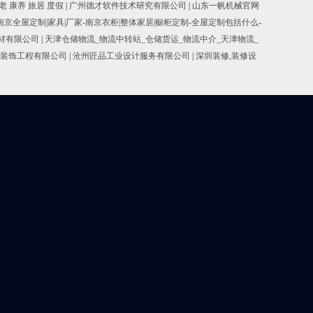
老 康养 旅居 度假
|
广州德才软件技术研究有限公司
|
山东一帆机械官网
南京全屋定制|家具|厂家-南京衣柜|整体家居|橱柜定制-全屋定制包括什么-
耐材有限公司
|
天津仓储物流_物流中转站_仓储货运_物流中介_天津物流_
装饰工程有限公司
|
沧州匠品工业设计服务有限公司
|
深圳装修,装修设