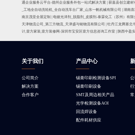
通企业服务云平台-德州企业服务外包一站式解决方案
|
获嘉县创立建材
_工地全自动洗轮机_全自动洗车台厂家_山东一帆机械有限公司
|
湖南喜
南京茂亚全屋定制
|
电镀光泽剂_脱脂剂_皮膜剂-泰霖化工（苏州）有限
天津物流公司_第三方物流_天津盛与铭物流有限公司
|
牡丹江龙腾塞北
计,壹方家装,壹方装修网-深圳市宝安区壹方信息咨询工作室
|
陕西中盈
关于我们
产品中心
公司简介
锡膏印刷检测设备SPI
公
解决方案
锡膏印刷设备
行
合作客户
SMT及周边相关产品
常
光学检测设备AOI
回流焊设备
配件耗材供应