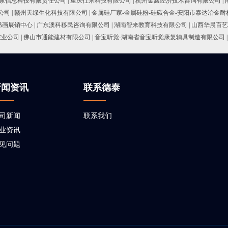
家信息科技有限责任公司
|
重庆仕米科技有限公司
|
杭州金鑫经济技术咨询有限公司
|
公司
|
赣州天绿生化科技有限公司
|
金属硅厂家-金属硅粉-硅碳合金-安阳市泰达冶金
书画展销中心
|
广东澳科移民咨询有限公司
|
湖南智来教育科技有限公司
|
山西华晨百艺
实业公司
|
佛山市通能建材有限公司
|
音宝听觉-湖南省音宝听觉康复辅具制造有限公司
|
新闻资讯
联系德泰
司新闻
联系我们
业资讯
见问题