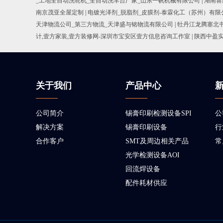
_工地全自动洗轮机_全自动洗车台厂家_山东一帆机械有限公司
|
湖南喜
南京茂亚全屋定制
|
电镀光泽剂_脱脂剂_皮膜剂-泰霖化工（苏州）有限
天津物流公司_第三方物流_天津盛与铭物流有限公司
|
牡丹江龙腾塞北
计,壹方家装,壹方装修网-深圳市宝安区壹方信息咨询工作室
|
陕西中盈
关于我们
产品中心
公司简介
锡膏印刷检测设备SPI
公
解决方案
锡膏印刷设备
行
合作客户
SMT及周边相关产品
常
光学检测设备AOI
回流焊设备
配件耗材供应