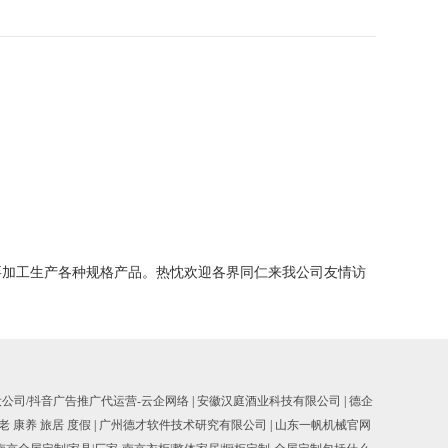
要加工生产各种规格产品。热忱欢迎各界同仁来我公司友情访
设公司/抖音广告推广代运营-云企网络
|
安徽汉庭酒业科技有限公司
|
德企
老 康养 旅居 度假
|
广州德才软件技术研究有限公司
|
山东一帆机械官网