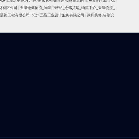
南京全屋定制|家具|厂家-南京衣柜|整体家居|橱柜定制-全屋定制包括什么-
耐材有限公司
|
天津仓储物流_物流中转站_仓储货运_物流中介_天津物流_
装饰工程有限公司
|
沧州匠品工业设计服务有限公司
|
深圳装修,装修设