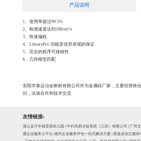
产品说明
1、使用率超过99.5%
2、检测速度达到100cm²/s
3、快速编程
4、LibraryPro 功能是优异表现的保证
5、完全的程序可移植性
6、几何模型匹配
安阳市泰达冶金耐材有限公司作为金属硅厂家，主要经营铁
问，洽谈合作和技术交流
友情链接:
灌云县圩丰镇育苗幼儿园
|
中科高易冷链系统（江苏）有限公司
|
广州文
通企业服务云平台-德州企业服务外包一站式解决方案
|
获嘉县创立建材