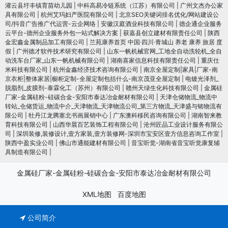
灌云县圩丰镇育苗幼儿园
|
中科高易冷链系统（江苏）有限公司
|
广州文杰办公家
具有限公司
|
杭州艾玛妇产医院有限公司
|
北京SEO关键词排名优化/网站建设公
司/抖音广告推广代运营-云企网络
|
安徽汉庭酒业科技有限公司
|
德企通企业服务
云平台-德州企业服务外包一站式解决方案
|
获嘉县创立建材有限责任公司
|
陕西
金宏鑫金属制品加工有限公司
|
兰苑康养首页 中国·四川·青城山 养老 康养 旅居 度
假
|
广州德才软件技术研究有限公司
|
山东一帆机械官网_工地全自动洗轮机_全自
动洗车台厂家_山东一帆机械有限公司
|
湖南喜家信息科技有限责任公司
|
重庆仕
米科技有限公司
|
杭州金鑫经济技术咨询有限公司
|
南京全屋定制|家具|厂家-南
京衣柜|整体家居|橱柜定制-全屋定制包括什么-南京茂亚全屋定制
|
电镀光泽剂_
脱脂剂_皮膜剂-泰霖化工（苏州）有限公司
|
赣州天绿生化科技有限公司
|
金属硅
厂家-金属硅粉-硅碳合金-安阳市泰达冶金耐材有限公司
|
天津仓储物流_物流中
转站_仓储货运_物流中介_天津物流_天津物流公司_第三方物流_天津盛与铭物流有
限公司
|
牡丹江龙腾塞北书画展销中心
|
广东澳科移民咨询有限公司
|
湖南智来教
育科技有限公司
|
山西华晨百艺装饰工程有限公司
|
沧州匠品工业设计服务有限公
司
|
深圳装修,装修设计,壹方家装,壹方装修网-深圳市宝安区壹方信息咨询工作室
|
陕西中盈实业公司
|
佛山市通能建材有限公司
|
音宝听觉-湖南省音宝听觉康复辅
具制造有限公司
|
金属硅厂家-金属硅粉-硅碳合金-安阳市泰达冶金耐材有限公司
XML地图
百度地图
公司简介