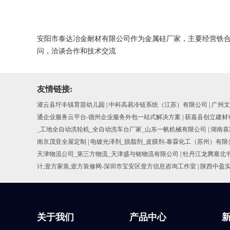
安阳市泰达冶金耐材有限公司作为金属硅厂家，主要经营铁
问，洽谈合作和技术交流
友情链接:
灌云县圩丰镇育苗幼儿园
|
中科高易冷链系统（江苏）有限公司
|
广州文
通企业服务云平台-德州企业服务外包一站式解决方案
|
获嘉县创立建材
_工地全自动洗轮机_全自动洗车台厂家_山东一帆机械有限公司
|
湖南喜
南京茂亚全屋定制
|
电镀光泽剂_脱脂剂_皮膜剂-泰霖化工（苏州）有限
天津物流公司_第三方物流_天津盛与铭物流有限公司
|
牡丹江龙腾塞北
计,壹方家装,壹方装修网-深圳市宝安区壹方信息咨询工作室
|
陕西中盈
关于我们
产品中心