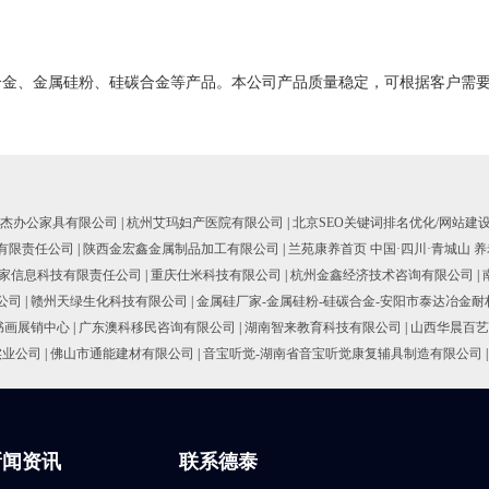
合金、金属硅粉、硅碳合金等产品。本公司产品质量稳定，可根据客户需
杰办公家具有限公司
|
杭州艾玛妇产医院有限公司
|
北京SEO关键词排名优化/网站建
有限责任公司
|
陕西金宏鑫金属制品加工有限公司
|
兰苑康养首页 中国·四川·青城山 养
家信息科技有限责任公司
|
重庆仕米科技有限公司
|
杭州金鑫经济技术咨询有限公司
|
公司
|
赣州天绿生化科技有限公司
|
金属硅厂家-金属硅粉-硅碳合金-安阳市泰达冶金
书画展销中心
|
广东澳科移民咨询有限公司
|
湖南智来教育科技有限公司
|
山西华晨百艺
实业公司
|
佛山市通能建材有限公司
|
音宝听觉-湖南省音宝听觉康复辅具制造有限公司
|
新闻资讯
联系德泰