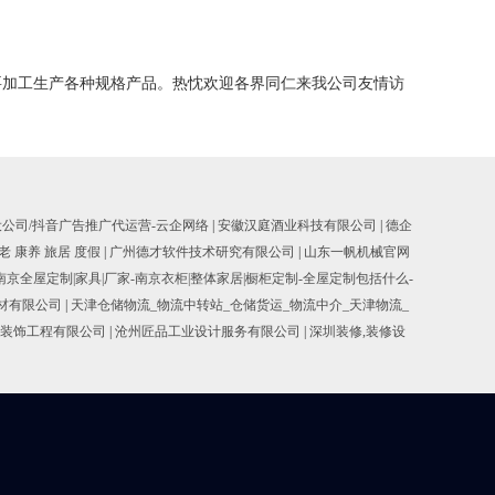
要加工生产各种规格产品。热忱欢迎各界同仁来我公司友情访
设公司/抖音广告推广代运营-云企网络
|
安徽汉庭酒业科技有限公司
|
德企
老 康养 旅居 度假
|
广州德才软件技术研究有限公司
|
山东一帆机械官网
南京全屋定制|家具|厂家-南京衣柜|整体家居|橱柜定制-全屋定制包括什么-
耐材有限公司
|
天津仓储物流_物流中转站_仓储货运_物流中介_天津物流_
装饰工程有限公司
|
沧州匠品工业设计服务有限公司
|
深圳装修,装修设