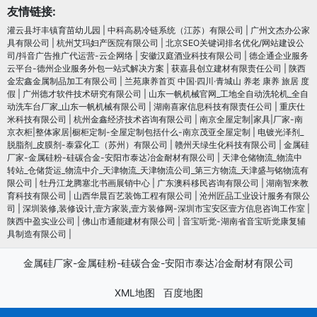
友情链接:
灌云县圩丰镇育苗幼儿园
|
中科高易冷链系统（江苏）有限公司
|
广州文杰办公家
具有限公司
|
杭州艾玛妇产医院有限公司
|
北京SEO关键词排名优化/网站建设公
司/抖音广告推广代运营-云企网络
|
安徽汉庭酒业科技有限公司
|
德企通企业服务
云平台-德州企业服务外包一站式解决方案
|
获嘉县创立建材有限责任公司
|
陕西
金宏鑫金属制品加工有限公司
|
兰苑康养首页 中国·四川·青城山 养老 康养 旅居 度
假
|
广州德才软件技术研究有限公司
|
山东一帆机械官网_工地全自动洗轮机_全自
动洗车台厂家_山东一帆机械有限公司
|
湖南喜家信息科技有限责任公司
|
重庆仕
米科技有限公司
|
杭州金鑫经济技术咨询有限公司
|
南京全屋定制|家具|厂家-南
京衣柜|整体家居|橱柜定制-全屋定制包括什么-南京茂亚全屋定制
|
电镀光泽剂_
脱脂剂_皮膜剂-泰霖化工（苏州）有限公司
|
赣州天绿生化科技有限公司
|
金属硅
厂家-金属硅粉-硅碳合金-安阳市泰达冶金耐材有限公司
|
天津仓储物流_物流中
转站_仓储货运_物流中介_天津物流_天津物流公司_第三方物流_天津盛与铭物流有
限公司
|
牡丹江龙腾塞北书画展销中心
|
广东澳科移民咨询有限公司
|
湖南智来教
育科技有限公司
|
山西华晨百艺装饰工程有限公司
|
沧州匠品工业设计服务有限公
司
|
深圳装修,装修设计,壹方家装,壹方装修网-深圳市宝安区壹方信息咨询工作室
|
陕西中盈实业公司
|
佛山市通能建材有限公司
|
音宝听觉-湖南省音宝听觉康复辅
具制造有限公司
|
金属硅厂家-金属硅粉-硅碳合金-安阳市泰达冶金耐材有限公司
XML地图
百度地图