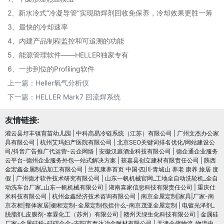
2、新水冷式“冷凝导管”实现助焊剂回收免保养，冷却效果更胜一筹
3、最快的冷却速率
4、内建产品制程监控和可追溯的功能
5、能源管理软件——HELLER独家专有
6、一步到位的Profiling软件
上一篇：
Heller氧气分析仪
下一篇：
HELLER Mark7 回流焊系统
友情链接:
灌云县圩丰镇育苗幼儿园
|
中科高易冷链系统（江苏）有限公司
|
广州文杰办公家
具有限公司
|
杭州艾玛妇产医院有限公司
|
北京SEO关键词排名优化/网站建设公
司/抖音广告推广代运营-云企网络
|
安徽汉庭酒业科技有限公司
|
德企通企业服务
云平台-德州企业服务外包一站式解决方案
|
获嘉县创立建材有限责任公司
|
陕西
金宏鑫金属制品加工有限公司
|
兰苑康养首页 中国·四川·青城山 养老 康养 旅居 度
假
|
广州德才软件技术研究有限公司
|
山东一帆机械官网_工地全自动洗轮机_全自
动洗车台厂家_山东一帆机械有限公司
|
湖南喜家信息科技有限责任公司
|
重庆仕
米科技有限公司
|
杭州金鑫经济技术咨询有限公司
|
南京全屋定制|家具|厂家-南
京衣柜|整体家居|橱柜定制-全屋定制包括什么-南京茂亚全屋定制
|
电镀光泽剂_
脱脂剂_皮膜剂-泰霖化工（苏州）有限公司
|
赣州天绿生化科技有限公司
|
金属硅
厂家-金属硅粉-硅碳合金-安阳市泰达冶金耐材有限公司
|
天津仓储物流_物流中